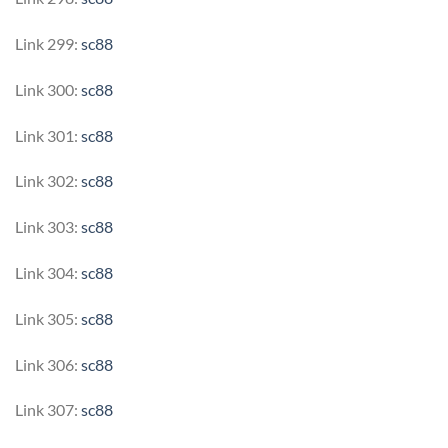
Link 299:
sc88
Link 300:
sc88
Link 301:
sc88
Link 302:
sc88
Link 303:
sc88
Link 304:
sc88
Link 305:
sc88
Link 306:
sc88
Link 307:
sc88