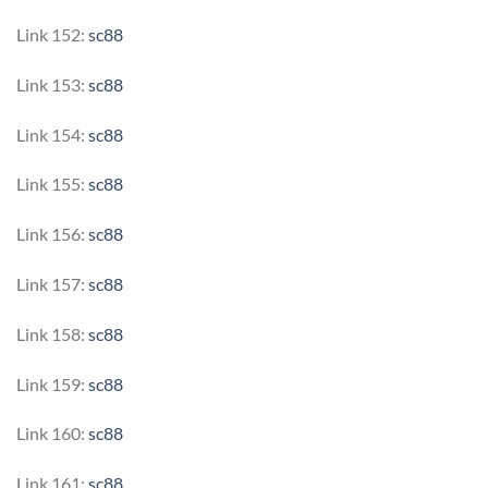
Link 152:
sc88
Link 153:
sc88
Link 154:
sc88
Link 155:
sc88
Link 156:
sc88
Link 157:
sc88
Link 158:
sc88
Link 159:
sc88
Link 160:
sc88
Link 161:
sc88