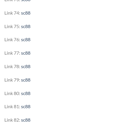
Link 74:
sc88
Link 75:
sc88
Link 76:
sc88
Link 77:
sc88
Link 78:
sc88
Link 79:
sc88
Link 80:
sc88
Link 81:
sc88
Link 82:
sc88