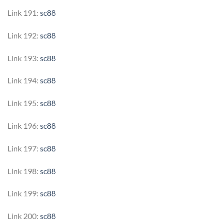
Link 191:
sc88
Link 192:
sc88
Link 193:
sc88
Link 194:
sc88
Link 195:
sc88
Link 196:
sc88
Link 197:
sc88
Link 198:
sc88
Link 199:
sc88
Link 200:
sc88