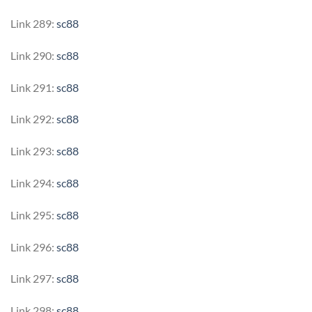
Link 289:
sc88
Link 290:
sc88
Link 291:
sc88
Link 292:
sc88
Link 293:
sc88
Link 294:
sc88
Link 295:
sc88
Link 296:
sc88
Link 297:
sc88
Link 298:
sc88