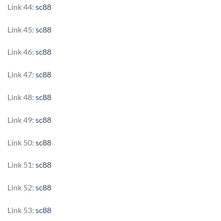
Link 44:
sc88
Link 45:
sc88
Link 46:
sc88
Link 47:
sc88
Link 48:
sc88
Link 49:
sc88
Link 50:
sc88
Link 51:
sc88
Link 52:
sc88
Link 53:
sc88