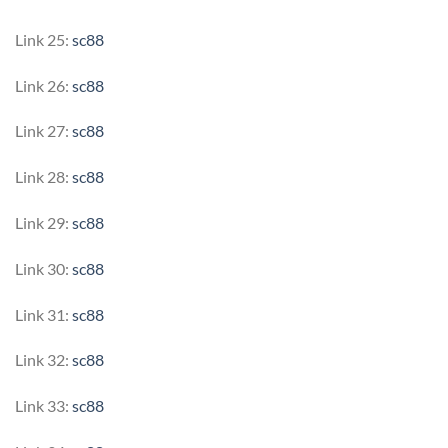
Link 25:
sc88
Link 26:
sc88
Link 27:
sc88
Link 28:
sc88
Link 29:
sc88
Link 30:
sc88
Link 31:
sc88
Link 32:
sc88
Link 33:
sc88