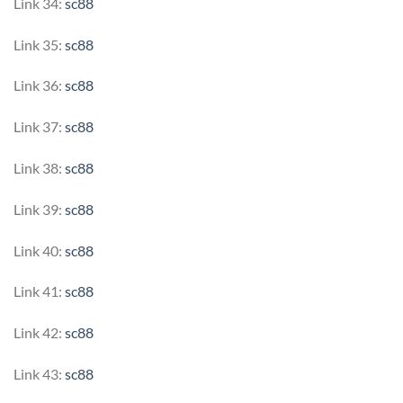
Link 34:
sc88
Link 35:
sc88
Link 36:
sc88
Link 37:
sc88
Link 38:
sc88
Link 39:
sc88
Link 40:
sc88
Link 41:
sc88
Link 42:
sc88
Link 43:
sc88