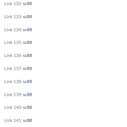
Link 132:
sc88
Link 133:
sc88
Link 134:
sc88
Link 135:
sc88
Link 136:
sc88
Link 137:
sc88
Link 138:
sc88
Link 139:
sc88
Link 140:
sc88
Link 141:
sc88