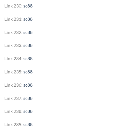
Link 230:
sc88
Link 231:
sc88
Link 232:
sc88
Link 233:
sc88
Link 234:
sc88
Link 235:
sc88
Link 236:
sc88
Link 237:
sc88
Link 238:
sc88
Link 239:
sc88