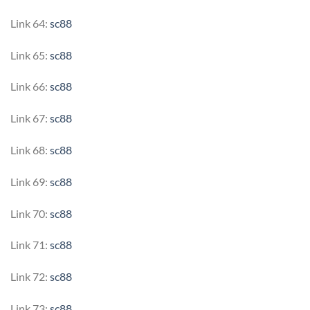
Link 64:
sc88
Link 65:
sc88
Link 66:
sc88
Link 67:
sc88
Link 68:
sc88
Link 69:
sc88
Link 70:
sc88
Link 71:
sc88
Link 72:
sc88
Link 73:
sc88