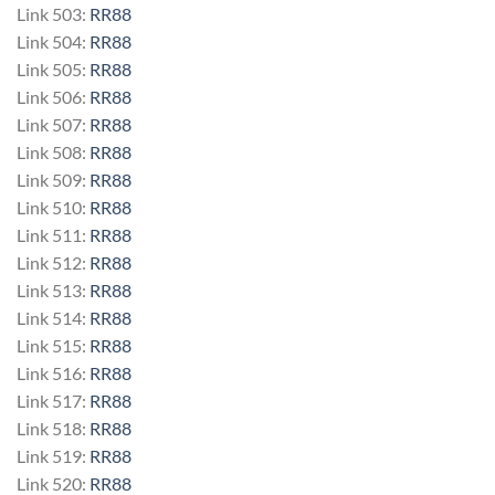
Link 503:
RR88
Link 504:
RR88
Link 505:
RR88
Link 506:
RR88
Link 507:
RR88
Link 508:
RR88
Link 509:
RR88
Link 510:
RR88
Link 511:
RR88
Link 512:
RR88
Link 513:
RR88
Link 514:
RR88
Link 515:
RR88
Link 516:
RR88
Link 517:
RR88
Link 518:
RR88
Link 519:
RR88
Link 520:
RR88