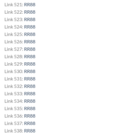
Link 521:
RR88
Link 522:
RR88
Link 523:
RR88
Link 524:
RR88
Link 525:
RR88
Link 526:
RR88
Link 527:
RR88
Link 528:
RR88
Link 529:
RR88
Link 530:
RR88
Link 531:
RR88
Link 532:
RR88
Link 533:
RR88
Link 534:
RR88
Link 535:
RR88
Link 536:
RR88
Link 537:
RR88
Link 538:
RR88