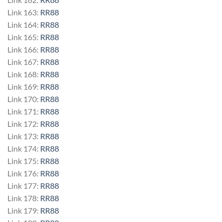
Link 163:
RR88
Link 164:
RR88
Link 165:
RR88
Link 166:
RR88
Link 167:
RR88
Link 168:
RR88
Link 169:
RR88
Link 170:
RR88
Link 171:
RR88
Link 172:
RR88
Link 173:
RR88
Link 174:
RR88
Link 175:
RR88
Link 176:
RR88
Link 177:
RR88
Link 178:
RR88
Link 179:
RR88