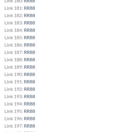
Link 180:
RR88
Link 181:
RR88
Link 182:
RR88
Link 183:
RR88
Link 184:
RR88
Link 185:
RR88
Link 186:
RR88
Link 187:
RR88
Link 188:
RR88
Link 189:
RR88
Link 190:
RR88
Link 191:
RR88
Link 192:
RR88
Link 193:
RR88
Link 194:
RR88
Link 195:
RR88
Link 196:
RR88
Link 197:
RR88