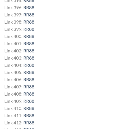
Link 395:
RR88
Link 396:
RR88
Link 397:
RR88
Link 398:
RR88
Link 399:
RR88
Link 400:
RR88
Link 401:
RR88
Link 402:
RR88
Link 403:
RR88
Link 404:
RR88
Link 405:
RR88
Link 406:
RR88
Link 407:
RR88
Link 408:
RR88
Link 409:
RR88
Link 410:
RR88
Link 411:
RR88
Link 412:
RR88