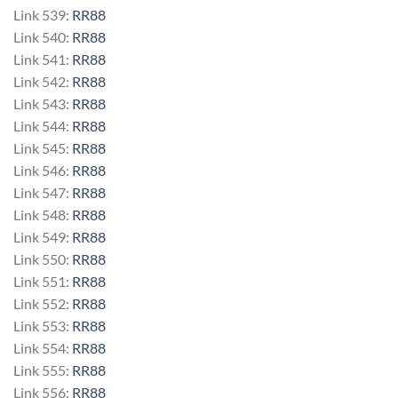
Link 539:
RR88
Link 540:
RR88
Link 541:
RR88
Link 542:
RR88
Link 543:
RR88
Link 544:
RR88
Link 545:
RR88
Link 546:
RR88
Link 547:
RR88
Link 548:
RR88
Link 549:
RR88
Link 550:
RR88
Link 551:
RR88
Link 552:
RR88
Link 553:
RR88
Link 554:
RR88
Link 555:
RR88
Link 556:
RR88