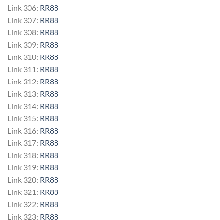
Link 306:
RR88
Link 307:
RR88
Link 308:
RR88
Link 309:
RR88
Link 310:
RR88
Link 311:
RR88
Link 312:
RR88
Link 313:
RR88
Link 314:
RR88
Link 315:
RR88
Link 316:
RR88
Link 317:
RR88
Link 318:
RR88
Link 319:
RR88
Link 320:
RR88
Link 321:
RR88
Link 322:
RR88
Link 323:
RR88