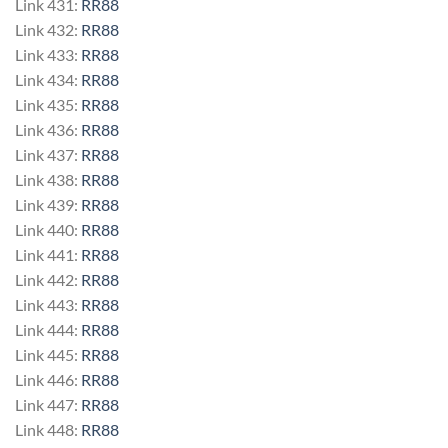
Link 431:
RR88
Link 432:
RR88
Link 433:
RR88
Link 434:
RR88
Link 435:
RR88
Link 436:
RR88
Link 437:
RR88
Link 438:
RR88
Link 439:
RR88
Link 440:
RR88
Link 441:
RR88
Link 442:
RR88
Link 443:
RR88
Link 444:
RR88
Link 445:
RR88
Link 446:
RR88
Link 447:
RR88
Link 448:
RR88