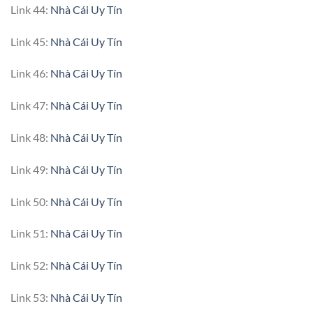
Link 44:
Nhà Cái Uy Tín
Link 45:
Nhà Cái Uy Tín
Link 46:
Nhà Cái Uy Tín
Link 47:
Nhà Cái Uy Tín
Link 48:
Nhà Cái Uy Tín
Link 49:
Nhà Cái Uy Tín
Link 50:
Nhà Cái Uy Tín
Link 51:
Nhà Cái Uy Tín
Link 52:
Nhà Cái Uy Tín
Link 53:
Nhà Cái Uy Tín