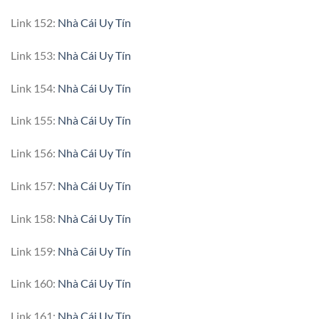
Link 152:
Nhà Cái Uy Tín
Link 153:
Nhà Cái Uy Tín
Link 154:
Nhà Cái Uy Tín
Link 155:
Nhà Cái Uy Tín
Link 156:
Nhà Cái Uy Tín
Link 157:
Nhà Cái Uy Tín
Link 158:
Nhà Cái Uy Tín
Link 159:
Nhà Cái Uy Tín
Link 160:
Nhà Cái Uy Tín
Link 161:
Nhà Cái Uy Tín