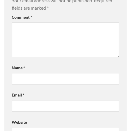
Your email address will not be published.
Required
fields are marked
*
Comment
*
Name
*
Email
*
Website