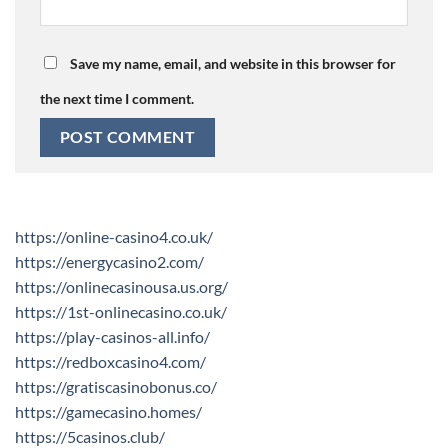
Save my name, email, and website in this browser for
the next time I comment.
https://online-casino4.co.uk/
https://energycasino2.com/
https://onlinecasinousa.us.org/
https://1st-onlinecasino.co.uk/
https://play-casinos-all.info/
https://redboxcasino4.com/
https://gratiscasinobonus.co/
https://gamecasino.homes/
https://5casinos.club/