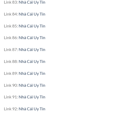
Link 83:
Nhà Cái Uy Tín
Link 84:
Nhà Cái Uy Tín
Link 85:
Nhà Cái Uy Tín
Link 86:
Nhà Cái Uy Tín
Link 87:
Nhà Cái Uy Tín
Link 88:
Nhà Cái Uy Tín
Link 89:
Nhà Cái Uy Tín
Link 90:
Nhà Cái Uy Tín
Link 91:
Nhà Cái Uy Tín
Link 92:
Nhà Cái Uy Tín