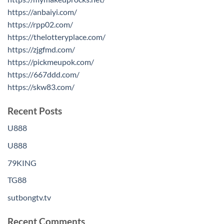
https://anbaiyi.com/
https://rpp02.com/
https://thelotteryplace.com/
https://zjgfmd.com/
https://pickmeupok.com/
https://667ddd.com/
https://skw83.com/
Recent Posts
U888
U888
79KING
TG88
sutbongtv.tv
Recent Comments