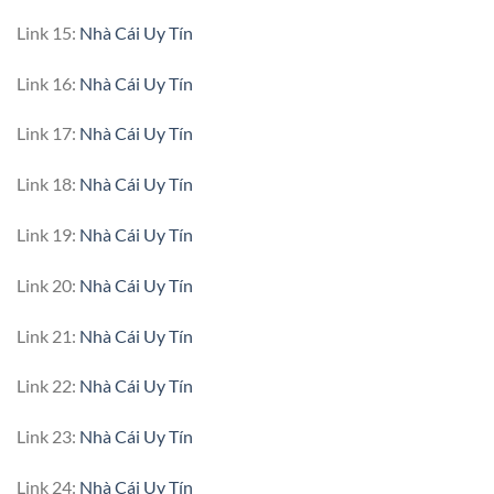
Link 15:
Nhà Cái Uy Tín
Link 16:
Nhà Cái Uy Tín
Link 17:
Nhà Cái Uy Tín
Link 18:
Nhà Cái Uy Tín
Link 19:
Nhà Cái Uy Tín
Link 20:
Nhà Cái Uy Tín
Link 21:
Nhà Cái Uy Tín
Link 22:
Nhà Cái Uy Tín
Link 23:
Nhà Cái Uy Tín
Link 24:
Nhà Cái Uy Tín