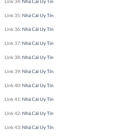
Link 34:
Nhà Cái Uy Tín
Link 35:
Nhà Cái Uy Tín
Link 36:
Nhà Cái Uy Tín
Link 37:
Nhà Cái Uy Tín
Link 38:
Nhà Cái Uy Tín
Link 39:
Nhà Cái Uy Tín
Link 40:
Nhà Cái Uy Tín
Link 41:
Nhà Cái Uy Tín
Link 42:
Nhà Cái Uy Tín
Link 43:
Nhà Cái Uy Tín