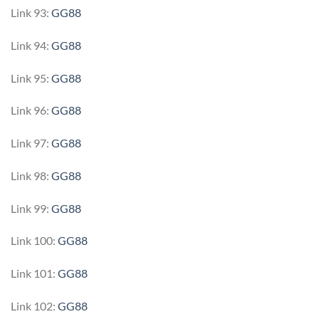
Link 93:
GG88
Link 94:
GG88
Link 95:
GG88
Link 96:
GG88
Link 97:
GG88
Link 98:
GG88
Link 99:
GG88
Link 100:
GG88
Link 101:
GG88
Link 102:
GG88