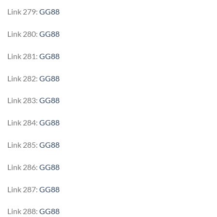
Link 279:
GG88
Link 280:
GG88
Link 281:
GG88
Link 282:
GG88
Link 283:
GG88
Link 284:
GG88
Link 285:
GG88
Link 286:
GG88
Link 287:
GG88
Link 288:
GG88