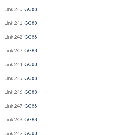
Link 240:
GG88
Link 241:
GG88
Link 242:
GG88
Link 243:
GG88
Link 244:
GG88
Link 245:
GG88
Link 246:
GG88
Link 247:
GG88
Link 248:
GG88
Link 249:
GG88