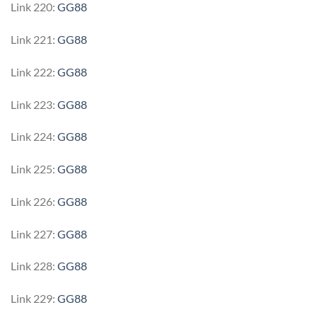
Link 220:
GG88
Link 221:
GG88
Link 222:
GG88
Link 223:
GG88
Link 224:
GG88
Link 225:
GG88
Link 226:
GG88
Link 227:
GG88
Link 228:
GG88
Link 229:
GG88