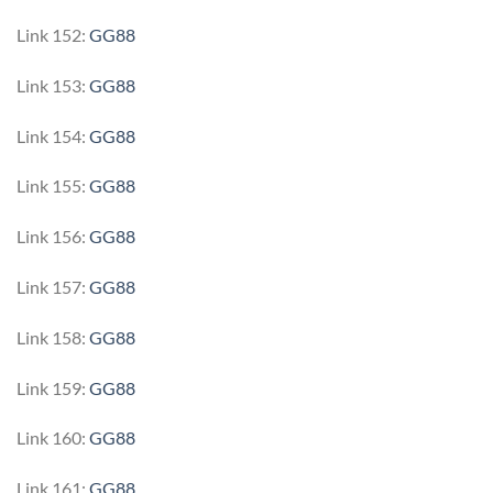
Link 152:
GG88
Link 153:
GG88
Link 154:
GG88
Link 155:
GG88
Link 156:
GG88
Link 157:
GG88
Link 158:
GG88
Link 159:
GG88
Link 160:
GG88
Link 161:
GG88