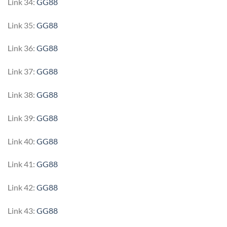
Link 34:
GG88
Link 35:
GG88
Link 36:
GG88
Link 37:
GG88
Link 38:
GG88
Link 39:
GG88
Link 40:
GG88
Link 41:
GG88
Link 42:
GG88
Link 43:
GG88