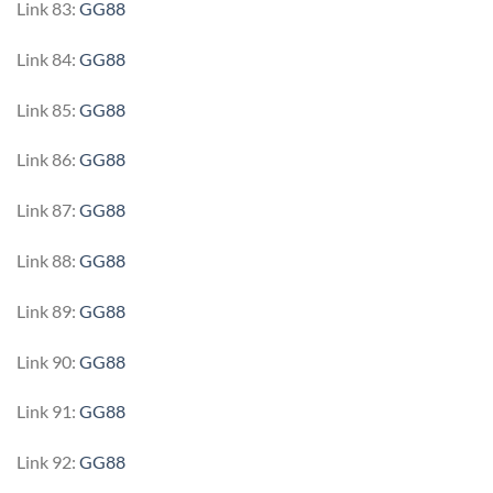
Link 83:
GG88
Link 84:
GG88
Link 85:
GG88
Link 86:
GG88
Link 87:
GG88
Link 88:
GG88
Link 89:
GG88
Link 90:
GG88
Link 91:
GG88
Link 92:
GG88