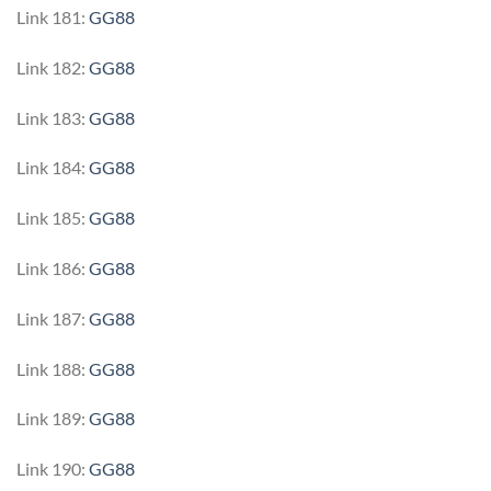
Link 181:
GG88
Link 182:
GG88
Link 183:
GG88
Link 184:
GG88
Link 185:
GG88
Link 186:
GG88
Link 187:
GG88
Link 188:
GG88
Link 189:
GG88
Link 190:
GG88