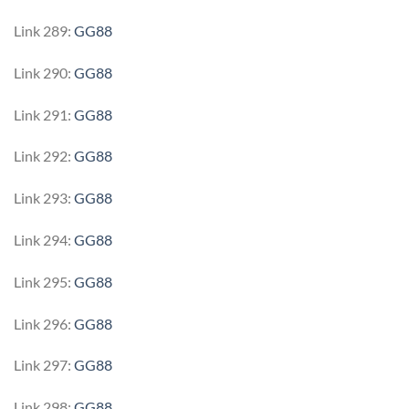
Link 289:
GG88
Link 290:
GG88
Link 291:
GG88
Link 292:
GG88
Link 293:
GG88
Link 294:
GG88
Link 295:
GG88
Link 296:
GG88
Link 297:
GG88
Link 298:
GG88