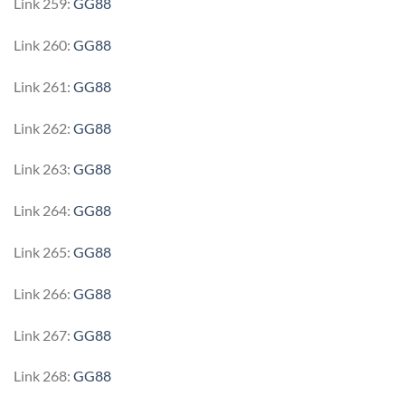
Link 259:
GG88
Link 260:
GG88
Link 261:
GG88
Link 262:
GG88
Link 263:
GG88
Link 264:
GG88
Link 265:
GG88
Link 266:
GG88
Link 267:
GG88
Link 268:
GG88