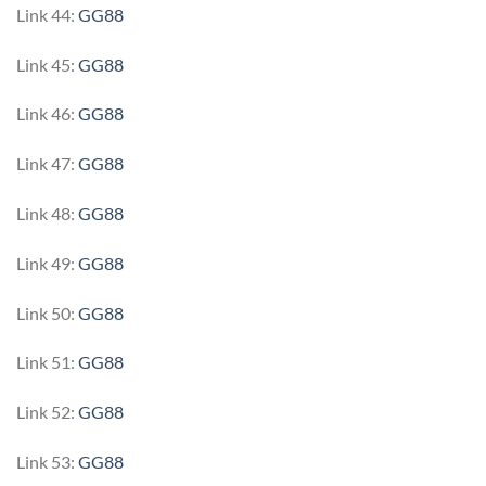
Link 44:
GG88
Link 45:
GG88
Link 46:
GG88
Link 47:
GG88
Link 48:
GG88
Link 49:
GG88
Link 50:
GG88
Link 51:
GG88
Link 52:
GG88
Link 53:
GG88