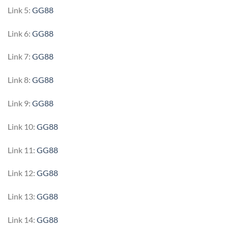
Link 5:
GG88
Link 6:
GG88
Link 7:
GG88
Link 8:
GG88
Link 9:
GG88
Link 10:
GG88
Link 11:
GG88
Link 12:
GG88
Link 13:
GG88
Link 14:
GG88