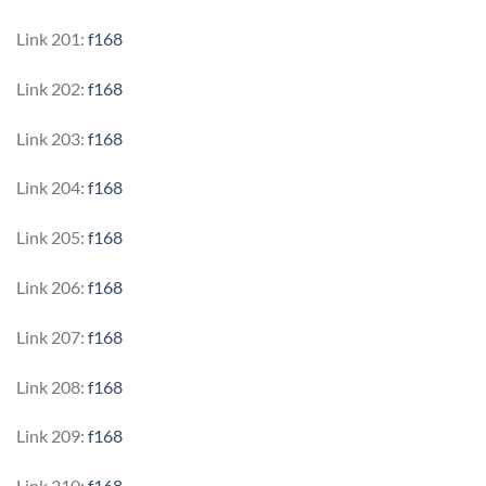
Link 201:
f168
Link 202:
f168
Link 203:
f168
Link 204:
f168
Link 205:
f168
Link 206:
f168
Link 207:
f168
Link 208:
f168
Link 209:
f168
Link 210:
f168