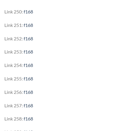
Link 250:
f168
Link 251:
f168
Link 252:
f168
Link 253:
f168
Link 254:
f168
Link 255:
f168
Link 256:
f168
Link 257:
f168
Link 258:
f168