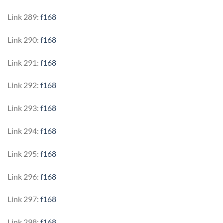
Link 289:
f168
Link 290:
f168
Link 291:
f168
Link 292:
f168
Link 293:
f168
Link 294:
f168
Link 295:
f168
Link 296:
f168
Link 297:
f168
Link 298:
f168