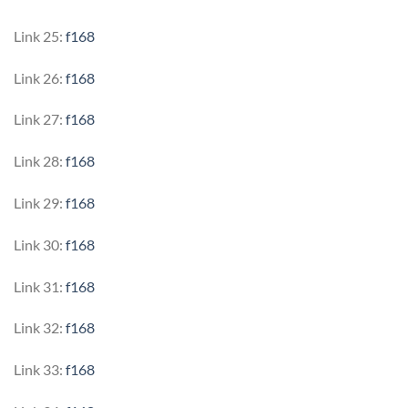
Link 25:
f168
Link 26:
f168
Link 27:
f168
Link 28:
f168
Link 29:
f168
Link 30:
f168
Link 31:
f168
Link 32:
f168
Link 33:
f168