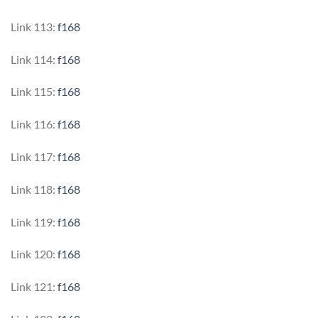
Link 113:
f168
Link 114:
f168
Link 115:
f168
Link 116:
f168
Link 117:
f168
Link 118:
f168
Link 119:
f168
Link 120:
f168
Link 121:
f168