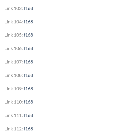
Link 103:
f168
Link 104:
f168
Link 105:
f168
Link 106:
f168
Link 107:
f168
Link 108:
f168
Link 109:
f168
Link 110:
f168
Link 111:
f168
Link 112:
f168