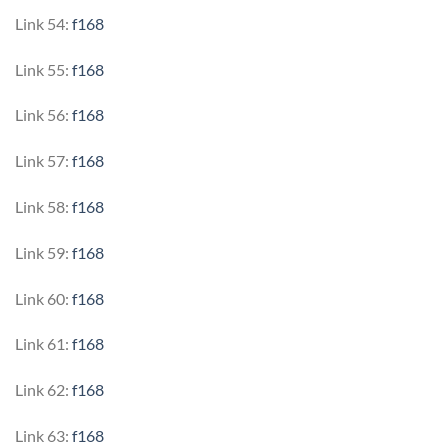
Link 54:
f168
Link 55:
f168
Link 56:
f168
Link 57:
f168
Link 58:
f168
Link 59:
f168
Link 60:
f168
Link 61:
f168
Link 62:
f168
Link 63:
f168