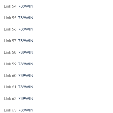
Link 54:
789WIN
Link 55:
789WIN
Link 56:
789WIN
Link 57:
789WIN
Link 58:
789WIN
Link 59:
789WIN
Link 60:
789WIN
Link 61:
789WIN
Link 62:
789WIN
Link 63:
789WIN