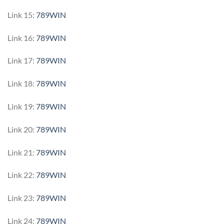
Link 15:
789WIN
Link 16:
789WIN
Link 17:
789WIN
Link 18:
789WIN
Link 19:
789WIN
Link 20:
789WIN
Link 21:
789WIN
Link 22:
789WIN
Link 23:
789WIN
Link 24:
789WIN