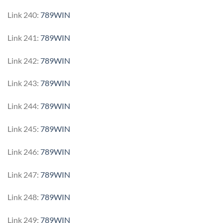
Link 240:
789WIN
Link 241:
789WIN
Link 242:
789WIN
Link 243:
789WIN
Link 244:
789WIN
Link 245:
789WIN
Link 246:
789WIN
Link 247:
789WIN
Link 248:
789WIN
Link 249:
789WIN