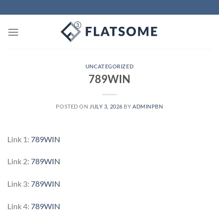
Skip
to
content
UNCATEGORIZED
789WIN
POSTED ON
JULY 3, 2026
BY
ADMINPBN
Link 1:
789WIN
Link 2:
789WIN
Link 3:
789WIN
Link 4:
789WIN