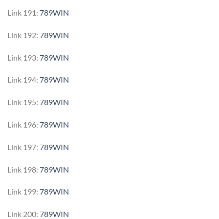
Link 191:
789WIN
Link 192:
789WIN
Link 193:
789WIN
Link 194:
789WIN
Link 195:
789WIN
Link 196:
789WIN
Link 197:
789WIN
Link 198:
789WIN
Link 199:
789WIN
Link 200:
789WIN