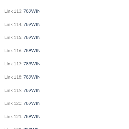
Link 113:
789WIN
Link 114:
789WIN
Link 115:
789WIN
Link 116:
789WIN
Link 117:
789WIN
Link 118:
789WIN
Link 119:
789WIN
Link 120:
789WIN
Link 121:
789WIN