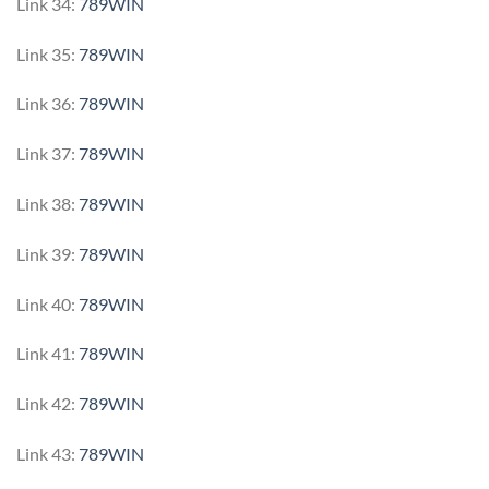
Link 34:
789WIN
Link 35:
789WIN
Link 36:
789WIN
Link 37:
789WIN
Link 38:
789WIN
Link 39:
789WIN
Link 40:
789WIN
Link 41:
789WIN
Link 42:
789WIN
Link 43:
789WIN