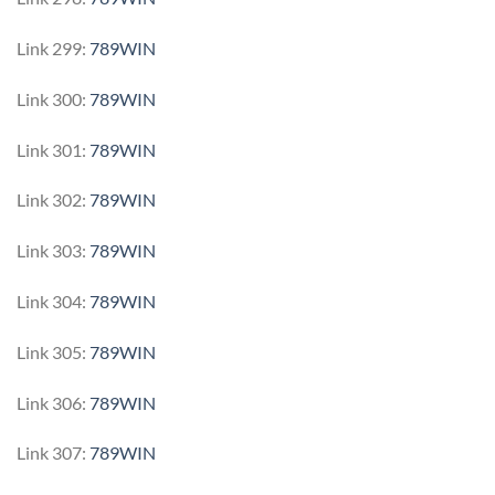
Link 299:
789WIN
Link 300:
789WIN
Link 301:
789WIN
Link 302:
789WIN
Link 303:
789WIN
Link 304:
789WIN
Link 305:
789WIN
Link 306:
789WIN
Link 307:
789WIN