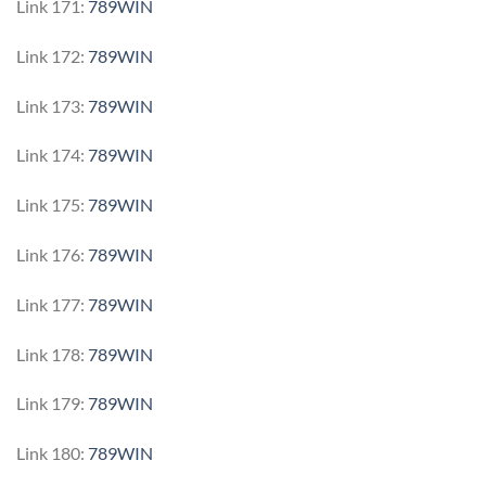
Link 171:
789WIN
Link 172:
789WIN
Link 173:
789WIN
Link 174:
789WIN
Link 175:
789WIN
Link 176:
789WIN
Link 177:
789WIN
Link 178:
789WIN
Link 179:
789WIN
Link 180:
789WIN