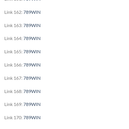
Link 162:
789WIN
Link 163:
789WIN
Link 164:
789WIN
Link 165:
789WIN
Link 166:
789WIN
Link 167:
789WIN
Link 168:
789WIN
Link 169:
789WIN
Link 170:
789WIN