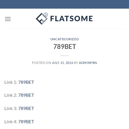
Skip
to
content
UNCATEGORIZED
789BET
POSTED ON
JULY 21, 2026
BY
ADMINPBN
Link 1:
789BET
Link 2:
789BET
Link 3:
789BET
Link 4:
789BET