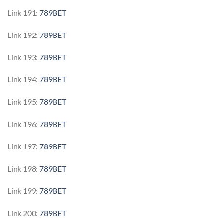
Link 191:
789BET
Link 192:
789BET
Link 193:
789BET
Link 194:
789BET
Link 195:
789BET
Link 196:
789BET
Link 197:
789BET
Link 198:
789BET
Link 199:
789BET
Link 200:
789BET