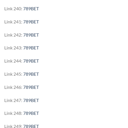
Link 240:
789BET
Link 241:
789BET
Link 242:
789BET
Link 243:
789BET
Link 244:
789BET
Link 245:
789BET
Link 246:
789BET
Link 247:
789BET
Link 248:
789BET
Link 249:
789BET