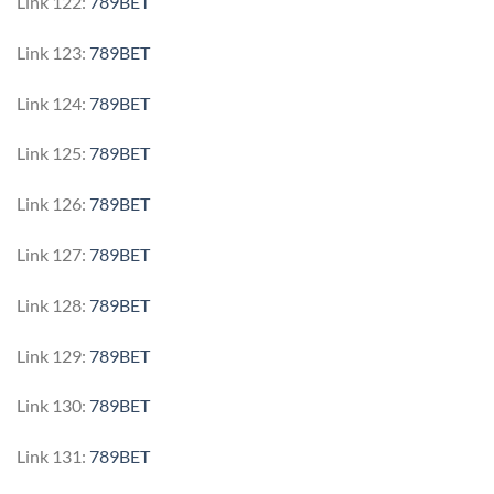
Link 122:
789BET
Link 123:
789BET
Link 124:
789BET
Link 125:
789BET
Link 126:
789BET
Link 127:
789BET
Link 128:
789BET
Link 129:
789BET
Link 130:
789BET
Link 131:
789BET