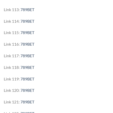
Link 113:
789BET
Link 114:
789BET
Link 115:
789BET
Link 116:
789BET
Link 117:
789BET
Link 118:
789BET
Link 119:
789BET
Link 120:
789BET
Link 121:
789BET