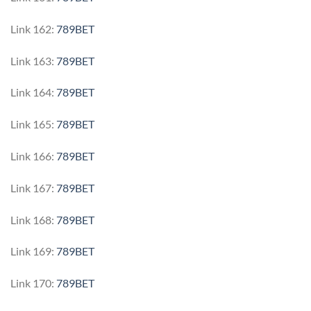
Link 162:
789BET
Link 163:
789BET
Link 164:
789BET
Link 165:
789BET
Link 166:
789BET
Link 167:
789BET
Link 168:
789BET
Link 169:
789BET
Link 170:
789BET