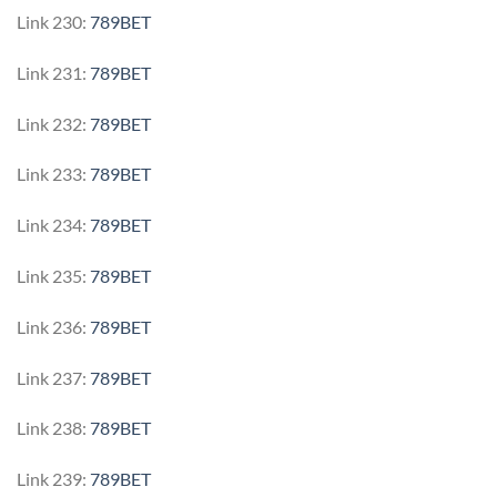
Link 230:
789BET
Link 231:
789BET
Link 232:
789BET
Link 233:
789BET
Link 234:
789BET
Link 235:
789BET
Link 236:
789BET
Link 237:
789BET
Link 238:
789BET
Link 239:
789BET