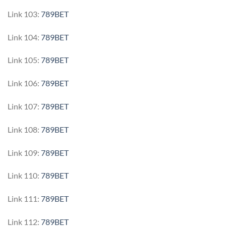
Link 103:
789BET
Link 104:
789BET
Link 105:
789BET
Link 106:
789BET
Link 107:
789BET
Link 108:
789BET
Link 109:
789BET
Link 110:
789BET
Link 111:
789BET
Link 112:
789BET