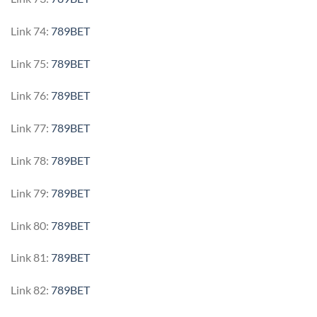
Link 74:
789BET
Link 75:
789BET
Link 76:
789BET
Link 77:
789BET
Link 78:
789BET
Link 79:
789BET
Link 80:
789BET
Link 81:
789BET
Link 82:
789BET