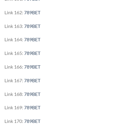
Link 162:
789BET
Link 163:
789BET
Link 164:
789BET
Link 165:
789BET
Link 166:
789BET
Link 167:
789BET
Link 168:
789BET
Link 169:
789BET
Link 170:
789BET