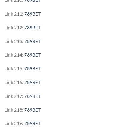
Link 211:
789BET
Link 212:
789BET
Link 213:
789BET
Link 214:
789BET
Link 215:
789BET
Link 216:
789BET
Link 217:
789BET
Link 218:
789BET
Link 219:
789BET