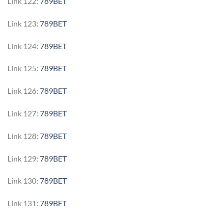
Link 122:
789BET
Link 123:
789BET
Link 124:
789BET
Link 125:
789BET
Link 126:
789BET
Link 127:
789BET
Link 128:
789BET
Link 129:
789BET
Link 130:
789BET
Link 131:
789BET