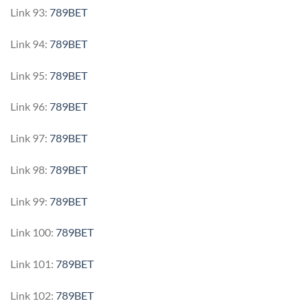
Link 93:
789BET
Link 94:
789BET
Link 95:
789BET
Link 96:
789BET
Link 97:
789BET
Link 98:
789BET
Link 99:
789BET
Link 100:
789BET
Link 101:
789BET
Link 102:
789BET