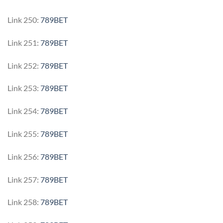
Link 250:
789BET
Link 251:
789BET
Link 252:
789BET
Link 253:
789BET
Link 254:
789BET
Link 255:
789BET
Link 256:
789BET
Link 257:
789BET
Link 258:
789BET