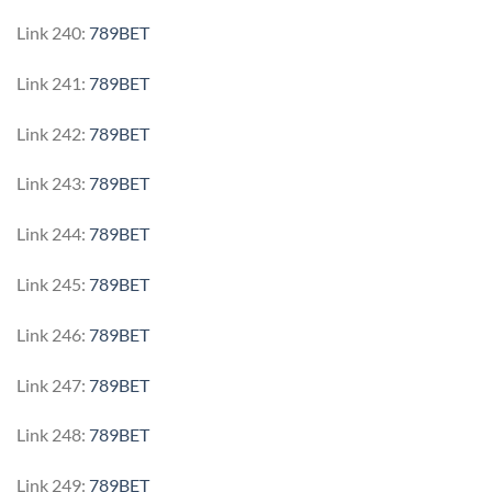
Link 240:
789BET
Link 241:
789BET
Link 242:
789BET
Link 243:
789BET
Link 244:
789BET
Link 245:
789BET
Link 246:
789BET
Link 247:
789BET
Link 248:
789BET
Link 249:
789BET