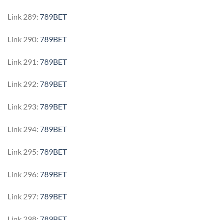
Link 289:
789BET
Link 290:
789BET
Link 291:
789BET
Link 292:
789BET
Link 293:
789BET
Link 294:
789BET
Link 295:
789BET
Link 296:
789BET
Link 297:
789BET
Link 298:
789BET