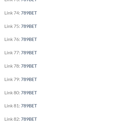
Link 74:
789BET
Link 75:
789BET
Link 76:
789BET
Link 77:
789BET
Link 78:
789BET
Link 79:
789BET
Link 80:
789BET
Link 81:
789BET
Link 82:
789BET