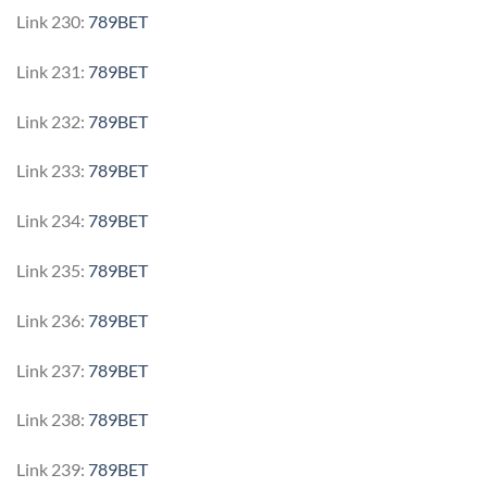
Link 230:
789BET
Link 231:
789BET
Link 232:
789BET
Link 233:
789BET
Link 234:
789BET
Link 235:
789BET
Link 236:
789BET
Link 237:
789BET
Link 238:
789BET
Link 239:
789BET