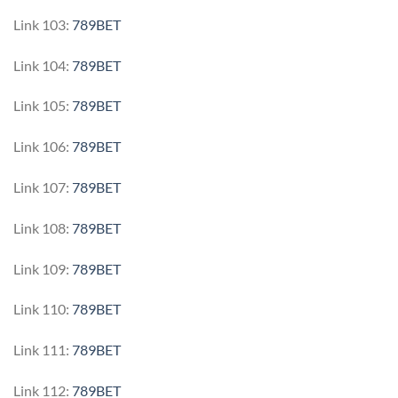
Link 103:
789BET
Link 104:
789BET
Link 105:
789BET
Link 106:
789BET
Link 107:
789BET
Link 108:
789BET
Link 109:
789BET
Link 110:
789BET
Link 111:
789BET
Link 112:
789BET