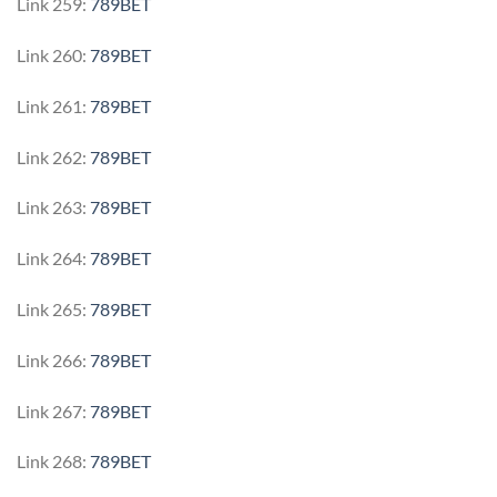
Link 259:
789BET
Link 260:
789BET
Link 261:
789BET
Link 262:
789BET
Link 263:
789BET
Link 264:
789BET
Link 265:
789BET
Link 266:
789BET
Link 267:
789BET
Link 268:
789BET