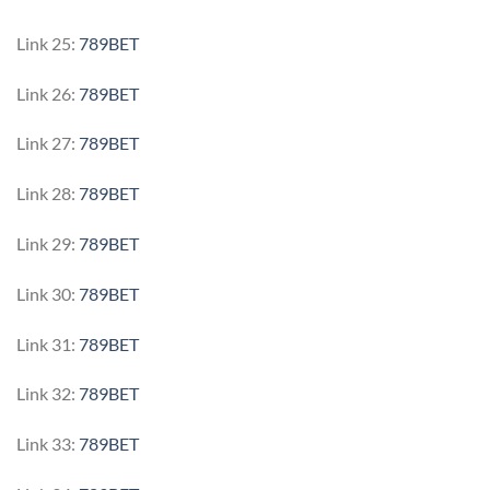
Link 25:
789BET
Link 26:
789BET
Link 27:
789BET
Link 28:
789BET
Link 29:
789BET
Link 30:
789BET
Link 31:
789BET
Link 32:
789BET
Link 33:
789BET